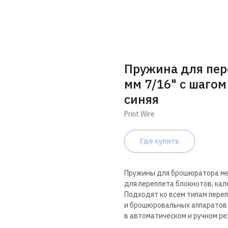
Пружина для пер
мм 7/16" с шагом
синяя
Print Wire
Где купить
Пружины для брошюратора м
для переплета блокнотов, ка
Подходят ко всем типам пере
и брошюровальных аппаратов
в автоматическом и ручном р