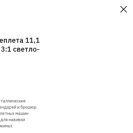
еплета 11,1
 3:1 светло-
еталлические
лендарей и брошюр.
плетных машин
 для навивки
ежимах.