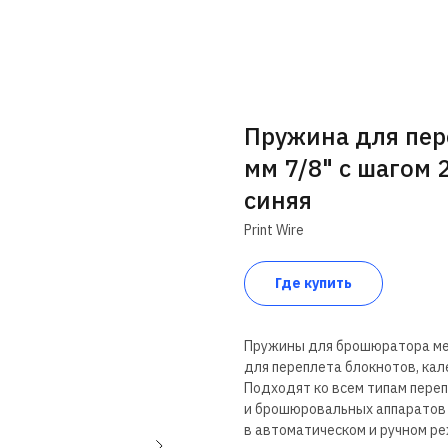
Пружина для пер
мм 7/8" с шагом 2
синяя
Print Wire
Где купить
Пружины для брошюратора м
для переплета блокнотов, ка
Подходят ко всем типам пере
и брошюровальных аппаратов
в автоматическом и ручном р