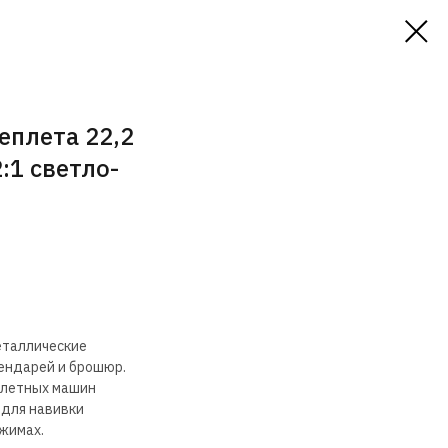
еплета 22,2
:1 светло-
еталлические
лендарей и брошюр.
плетных машин
 для навивки
ежимах.