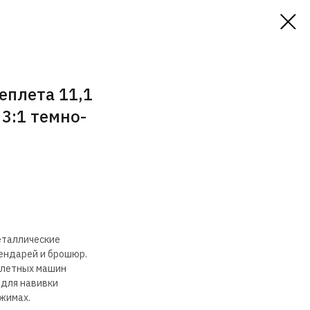
еплета 11,1
 3:1 темно-
еталлические
лендарей и брошюр.
плетных машин
 для навивки
ежимах.